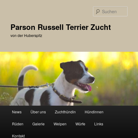
Zum
primären
Such
Inhalt
springen
Parson Russell Terrier Zucht
von der Huberspitz
Hauptmenü
News
Über uns
Zuchthündin
Hündinnen
Rüden
Galerie
Welpen
Würfe
Links
Kontakt