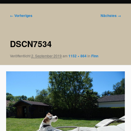
Bilder-
← Vorheriges
Nächstes →
Navigation
DSCN7534
Veröffentlicht
2. September 2019
am
1152 × 864
in
Finn