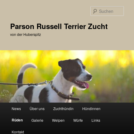
Zum
primären
Such
Inhalt
springen
Parson Russell Terrier Zucht
von der Huberspitz
Hauptmenü
News
Über uns
Zuchthündin
Hündinnen
Rüden
Galerie
Welpen
Würfe
Links
Kontakt