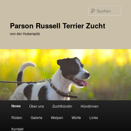
Zum
primären
Such
Inhalt
springen
Parson Russell Terrier Zucht
von der Huberspitz
Hauptmenü
News
Über uns
Zuchthündin
Hündinnen
Rüden
Galerie
Welpen
Würfe
Links
Kontakt