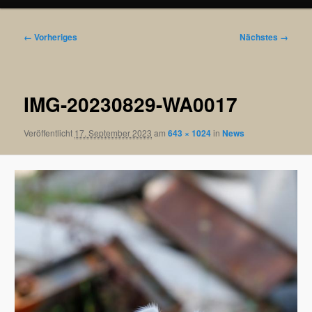
Bilder-
← Vorheriges
Nächstes →
Navigation
IMG-20230829-WA0017
Veröffentlicht
17. September 2023
am
643 × 1024
in
News