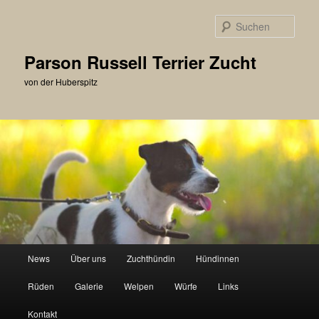
Zum
primären
Such
Inhalt
springen
Parson Russell Terrier Zucht
von der Huberspitz
Hauptmenü
News
Über uns
Zuchthündin
Hündinnen
Rüden
Galerie
Welpen
Würfe
Links
Kontakt