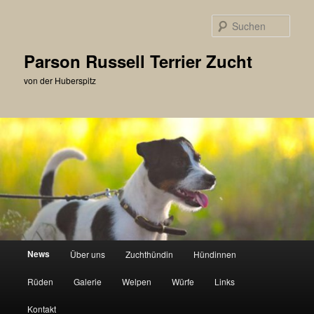
Zum
primären
Such
Inhalt
springen
Parson Russell Terrier Zucht
von der Huberspitz
Hauptmenü
News
Über uns
Zuchthündin
Hündinnen
Rüden
Galerie
Welpen
Würfe
Links
Kontakt