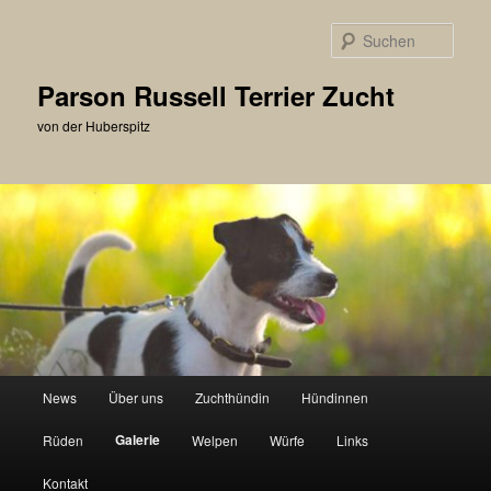
Zum
primären
Such
Inhalt
springen
Parson Russell Terrier Zucht
von der Huberspitz
Hauptmenü
News
Über uns
Zuchthündin
Hündinnen
Galerie
Rüden
Welpen
Würfe
Links
Kontakt