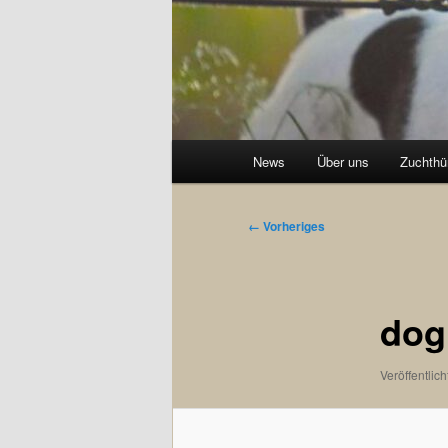
Hauptmenü
News
Über uns
Zuchthü
Bilder-
← Vorheriges
Navigation
dog
Veröffentlich