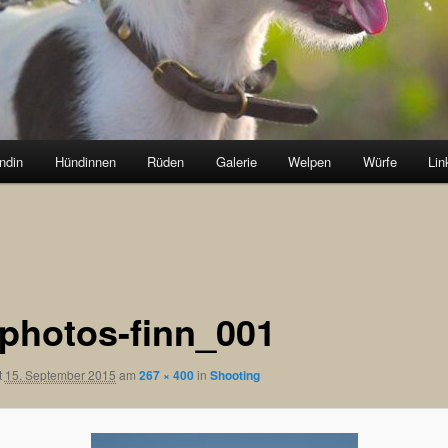
ndin
Hündinnen
Rüden
Galerie
Welpen
Würfe
Lin
photos-finn_001
t
15. September 2015
am
267 × 400
in
Shooting