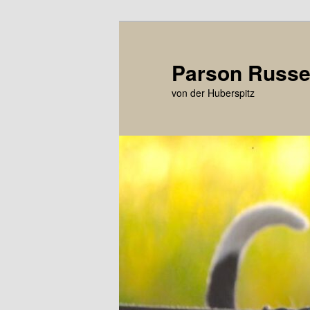
Zum
primären
Inhalt
Parson Russel
springen
von der Huberspitz