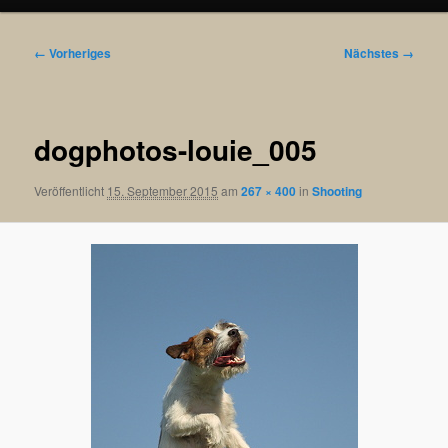
Bilder-
← Vorheriges
Nächstes →
Navigation
dogphotos-louie_005
Veröffentlicht
15. September 2015
am
267 × 400
in
Shooting