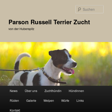
Zum
primären
Such
Inhalt
springen
Parson Russell Terrier Zucht
von der Huberspitz
Hauptmenü
News
Über uns
Zuchthündin
Hündinnen
Rüden
Galerie
Welpen
Würfe
Links
Kontakt