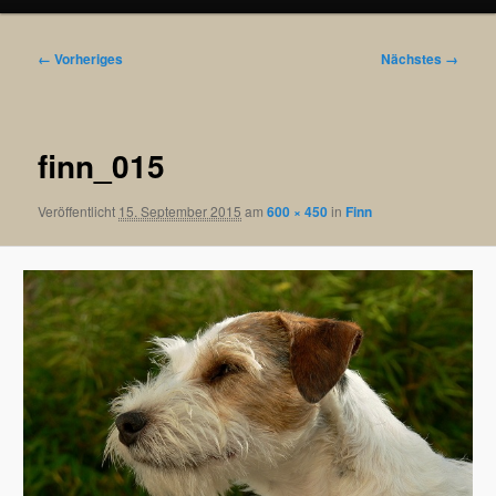
Bilder-
← Vorheriges
Nächstes →
Navigation
finn_015
Veröffentlicht
15. September 2015
am
600 × 450
in
Finn