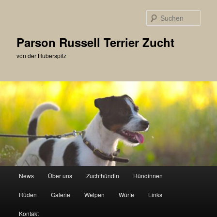
Zum
primären
Such
Inhalt
springen
Parson Russell Terrier Zucht
von der Huberspitz
Hauptmenü
News
Über uns
Zuchthündin
Hündinnen
Rüden
Galerie
Welpen
Würfe
Links
Kontakt