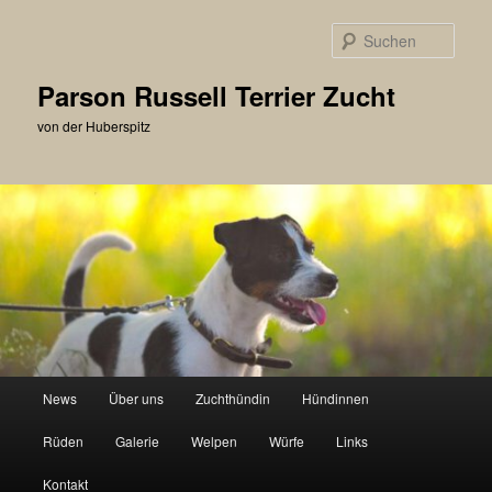
Zum
primären
Such
Inhalt
springen
Parson Russell Terrier Zucht
von der Huberspitz
Hauptmenü
News
Über uns
Zuchthündin
Hündinnen
Rüden
Galerie
Welpen
Würfe
Links
Kontakt