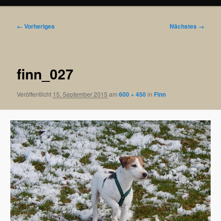
Bilder-
← Vorheriges
Nächstes →
Navigation
finn_027
Veröffentlicht
15. September 2015
am
600 × 450
in
Finn