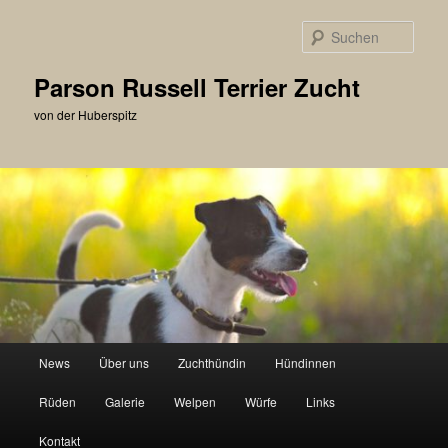
Zum
primären
Such
Inhalt
springen
Parson Russell Terrier Zucht
von der Huberspitz
Hauptmenü
News
Über uns
Zuchthündin
Hündinnen
Rüden
Galerie
Welpen
Würfe
Links
Kontakt