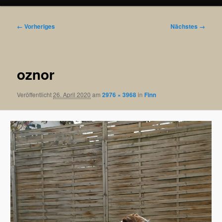
Bilder-
← Vorheriges
Nächstes →
Navigation
oznor
Veröffentlicht
26. April 2020
am
2976 × 3968
in
Finn