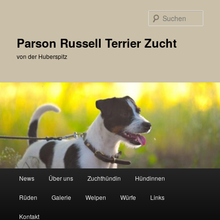
Zum
primären
Such
Inhalt
springen
Parson Russell Terrier Zucht
von der Huberspitz
Hauptmenü
News
Über uns
Zuchthündin
Hündinnen
Rüden
Galerie
Welpen
Würfe
Links
Kontakt