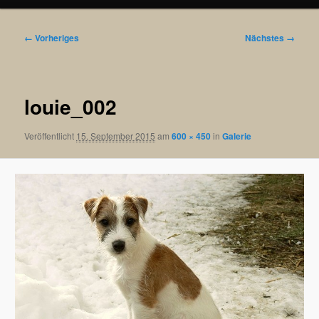
Bilder-
← Vorheriges
Nächstes →
Navigation
louie_002
Veröffentlicht
15. September 2015
am
600 × 450
in
Galerie