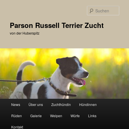
Zum
primären
Such
Inhalt
springen
Parson Russell Terrier Zucht
von der Huberspitz
Hauptmenü
News
Über uns
Zuchthündin
Hündinnen
Rüden
Galerie
Welpen
Würfe
Links
Kontakt