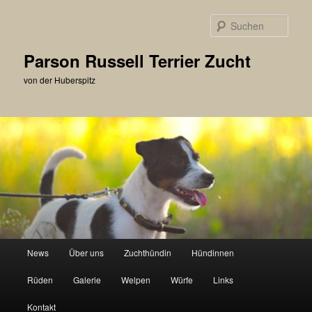
Zum
primären
Such
Inhalt
springen
Parson Russell Terrier Zucht
von der Huberspitz
Hauptmenü
News
Über uns
Zuchthündin
Hündinnen
Rüden
Galerie
Welpen
Würfe
Links
Kontakt