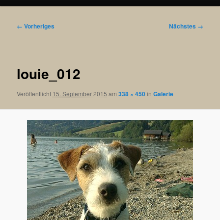
Bilder-
← Vorheriges
Nächstes →
Navigation
louie_012
Veröffentlicht
15. September 2015
am
338 × 450
in
Galerie