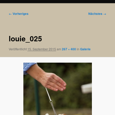
Bilder-
← Vorheriges
Nächstes →
Navigation
louie_025
Veröffentlicht
15. September 2015
am
267 × 400
in
Galerie