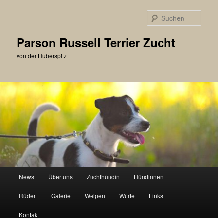
Zum
primären
Such
Inhalt
springen
Parson Russell Terrier Zucht
von der Huberspitz
Hauptmenü
News
Über uns
Zuchthündin
Hündinnen
Rüden
Galerie
Welpen
Würfe
Links
Kontakt