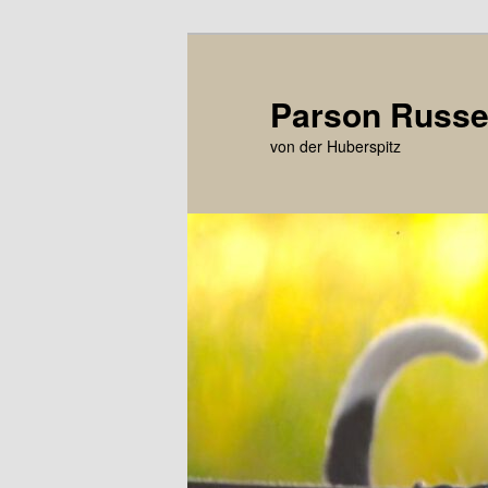
Zum
primären
Inhalt
Parson Russel
springen
von der Huberspitz