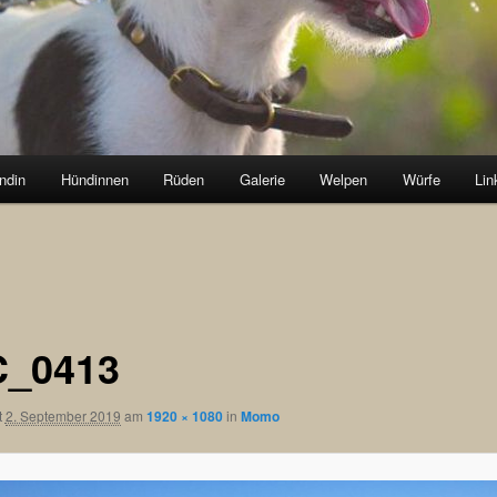
ndin
Hündinnen
Rüden
Galerie
Welpen
Würfe
Lin
_0413
t
2. September 2019
am
1920 × 1080
in
Momo