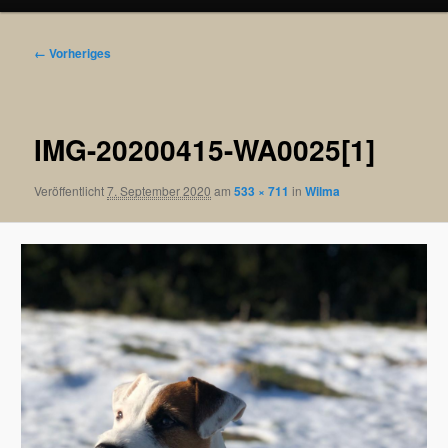
Bilder-
← Vorheriges
Navigation
IMG-20200415-WA0025[1]
Veröffentlicht
7. September 2020
am
533 × 711
in
Wilma