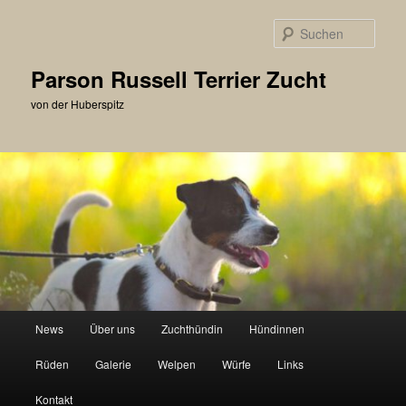
Zum
primären
Such
Inhalt
springen
Parson Russell Terrier Zucht
von der Huberspitz
Hauptmenü
News
Über uns
Zuchthündin
Hündinnen
Rüden
Galerie
Welpen
Würfe
Links
Kontakt