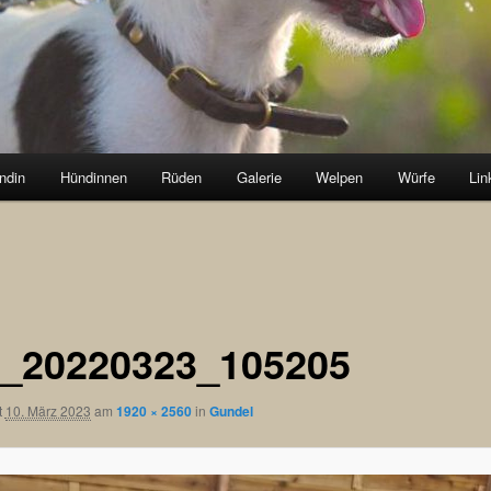
ndin
Hündinnen
Rüden
Galerie
Welpen
Würfe
Lin
_20220323_105205
t
10. März 2023
am
1920 × 2560
in
Gundel