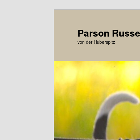
Zum
primären
Inhalt
Parson Russel
springen
von der Huberspitz