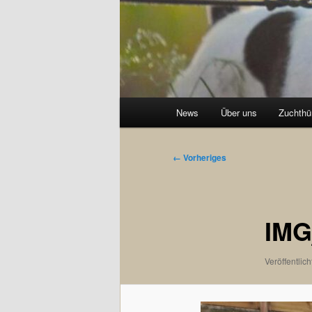
Hauptmenü
News
Über uns
Zuchthü
Bilder-
← Vorheriges
Navigation
IMG
Veröffentlich