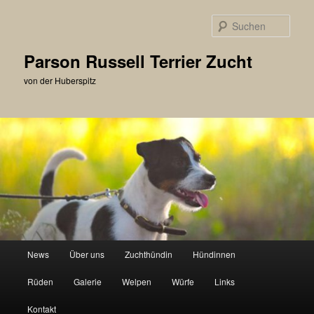
Zum
primären
Such
Inhalt
springen
Parson Russell Terrier Zucht
von der Huberspitz
Hauptmenü
News
Über uns
Zuchthündin
Hündinnen
Rüden
Galerie
Welpen
Würfe
Links
Kontakt