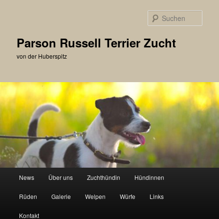
Zum
primären
Such
Inhalt
springen
Parson Russell Terrier Zucht
von der Huberspitz
Hauptmenü
News
Über uns
Zuchthündin
Hündinnen
Rüden
Galerie
Welpen
Würfe
Links
Kontakt