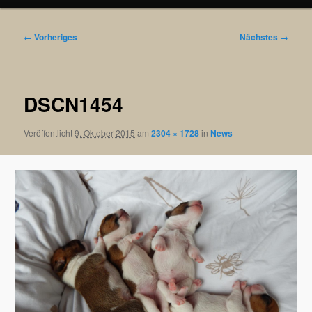
Bilder-
← Vorheriges
Nächstes →
Navigation
DSCN1454
Veröffentlicht
9. Oktober 2015
am
2304 × 1728
in
News