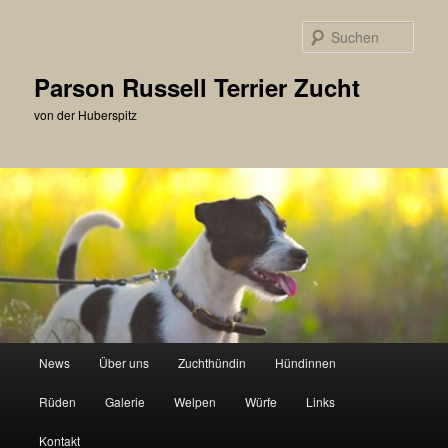
Zum
primären
Such
Inhalt
springen
Parson Russell Terrier Zucht
von der Huberspitz
Hauptmenü
News
Über uns
Zuchthündin
Hündinnen
Rüden
Galerie
Welpen
Würfe
Links
Kontakt