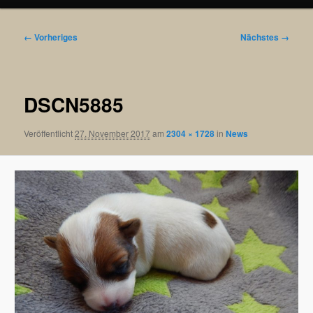
Bilder-
← Vorheriges
Nächstes →
Navigation
DSCN5885
Veröffentlicht
27. November 2017
am
2304 × 1728
in
News