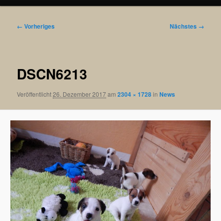
Bilder-
← Vorheriges
Nächstes →
Navigation
DSCN6213
Veröffentlicht
26. Dezember 2017
am
2304 × 1728
in
News