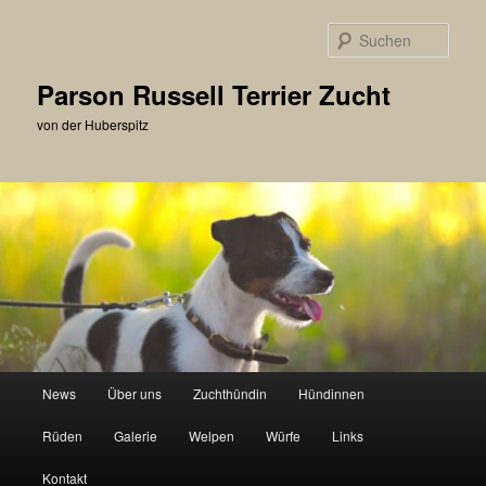
Zum
primären
Such
Inhalt
springen
Parson Russell Terrier Zucht
von der Huberspitz
Hauptmenü
News
Über uns
Zuchthündin
Hündinnen
Rüden
Galerie
Welpen
Würfe
Links
Kontakt