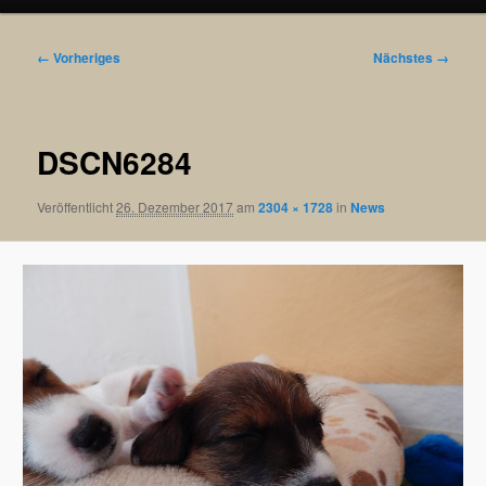
Bilder-
← Vorheriges
Nächstes →
Navigation
DSCN6284
Veröffentlicht
26. Dezember 2017
am
2304 × 1728
in
News