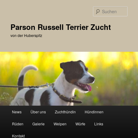
Zum
primären
Such
Inhalt
springen
Parson Russell Terrier Zucht
von der Huberspitz
Hauptmenü
News
Über uns
Zuchthündin
Hündinnen
Rüden
Galerie
Welpen
Würfe
Links
Kontakt