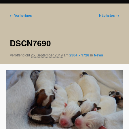
Bilder-
← Vorheriges
Nächstes →
Navigation
DSCN7690
Veröffentlicht
25. September 2019
am
2304 × 1728
in
News