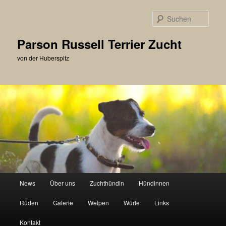
Zum
primären
Such
Inhalt
springen
Parson Russell Terrier Zucht
von der Huberspitz
Hauptmenü
News
Über uns
Zuchthündin
Hündinnen
Rüden
Galerie
Welpen
Würfe
Links
Kontakt