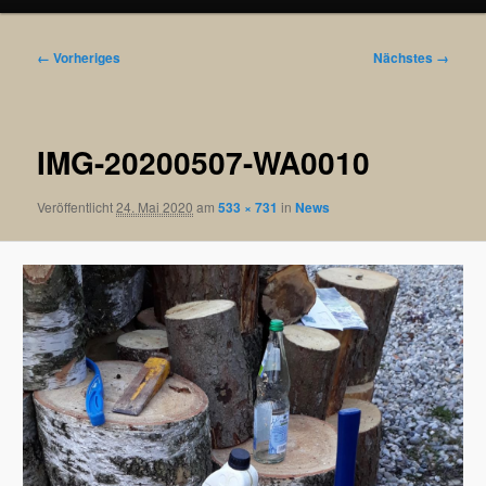
Bilder-
← Vorheriges
Nächstes →
Navigation
IMG-20200507-WA0010
Veröffentlicht
24. Mai 2020
am
533 × 731
in
News