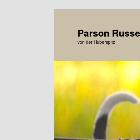
Zum
primären
Inhalt
Parson Russel
springen
von der Huberspitz