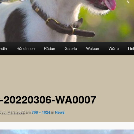
ndin
Hündinnen
Rüden
Galerie
Welpen
Würfe
Lin
-20220306-WA0007
t
30. März 2022
am
768 × 1024
in
News