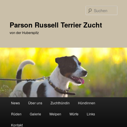
Zum
primären
Such
Inhalt
springen
Parson Russell Terrier Zucht
von der Huberspitz
Hauptmenü
News
Über uns
Zuchthündin
Hündinnen
Rüden
Galerie
Welpen
Würfe
Links
Kontakt