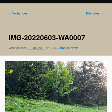
Bilder-
← Vorheriges
Nächstes →
Navigation
IMG-20220603-WA0007
Veröffentlicht
22. Juni 2022
am
768 × 1024
in
News