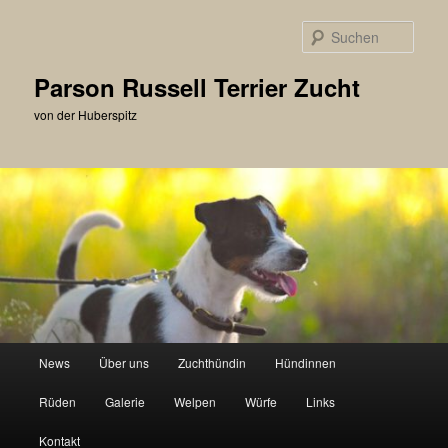
Zum
primären
Such
Inhalt
springen
Parson Russell Terrier Zucht
von der Huberspitz
Hauptmenü
News
Über uns
Zuchthündin
Hündinnen
Rüden
Galerie
Welpen
Würfe
Links
Kontakt