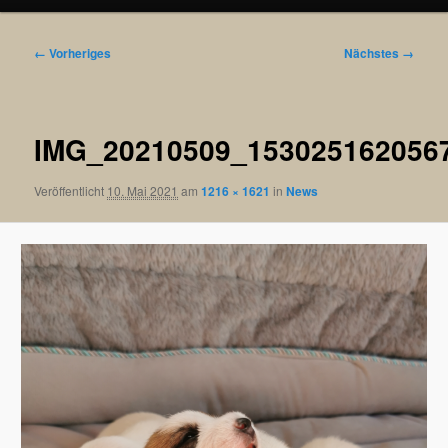
Bilder-
← Vorheriges
Nächstes →
Navigation
IMG_20210509_153025162056
Veröffentlicht
10. Mai 2021
am
1216 × 1621
in
News