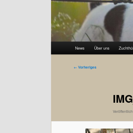
Hauptmenü
News
Über uns
Zuchthü
Bilder-
← Vorheriges
Navigation
IMG
Veröffentlich