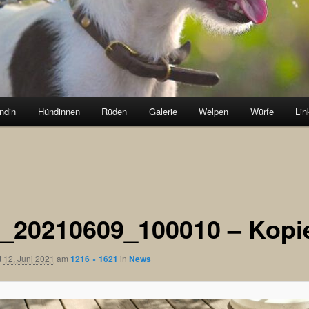
ndin
Hündinnen
Rüden
Galerie
Welpen
Würfe
Lin
_20210609_100010 – Kopi
t
12. Juni 2021
am
1216 × 1621
in
News