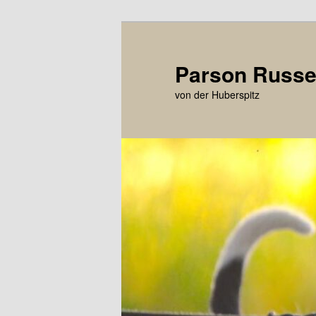
Zum
primären
Inhalt
Parson Russel
springen
von der Huberspitz