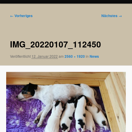
Bilder-
← Vorheriges
Nächstes →
Navigation
IMG_20220107_112450
Veröffentlicht
12. Januar 2022
am
2560 × 1920
in
News