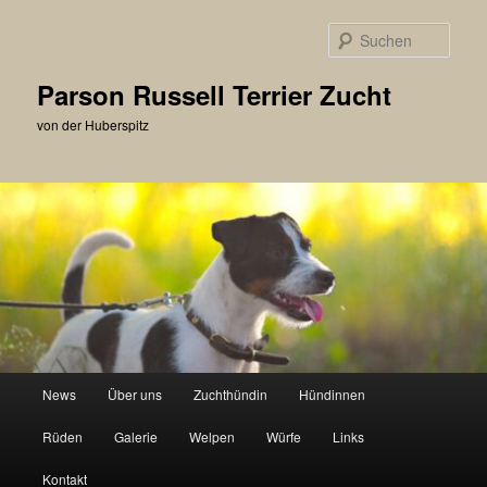
Zum
primären
Such
Inhalt
springen
Parson Russell Terrier Zucht
von der Huberspitz
Hauptmenü
News
Über uns
Zuchthündin
Hündinnen
Rüden
Galerie
Welpen
Würfe
Links
Kontakt