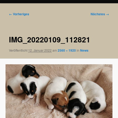
Bilder-
← Vorheriges
Nächstes →
Navigation
IMG_20220109_112821
Veröffentlicht
12. Januar 2022
am
2560 × 1920
in
News