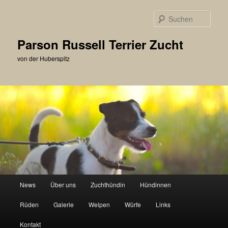
Zum
primären
Such
Inhalt
springen
Parson Russell Terrier Zucht
von der Huberspitz
Hauptmenü
News
Über uns
Zuchthündin
Hündinnen
Rüden
Galerie
Welpen
Würfe
Links
Kontakt