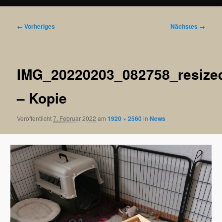
Bilder-
← Vorheriges
Nächstes →
Navigation
IMG_20220203_082758_resize
– Kopie
Veröffentlicht
7. Februar 2022
am
1920 × 2560
in
News