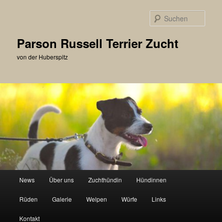
Zum
primären
Such
Inhalt
springen
Parson Russell Terrier Zucht
von der Huberspitz
Hauptmenü
News
Über uns
Zuchthündin
Hündinnen
Rüden
Galerie
Welpen
Würfe
Links
Kontakt