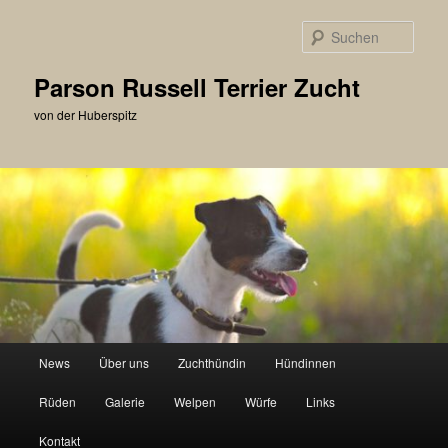
Zum
primären
Such
Inhalt
springen
Parson Russell Terrier Zucht
von der Huberspitz
Hauptmenü
News
Über uns
Zuchthündin
Hündinnen
Rüden
Galerie
Welpen
Würfe
Links
Kontakt