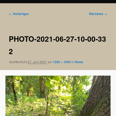
Bilder-
← Vorheriges
Nächstes →
Navigation
PHOTO-2021-06-27-10-00-33
2
Veröffentlicht
27. Juni 2021
am
1200 × 1600
in
News