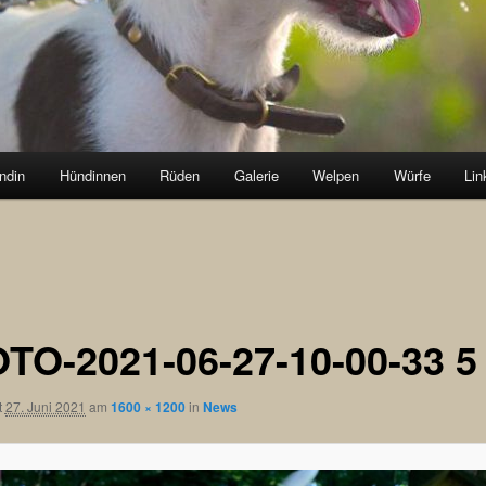
ndin
Hündinnen
Rüden
Galerie
Welpen
Würfe
Lin
TO-2021-06-27-10-00-33 5
t
27. Juni 2021
am
1600 × 1200
in
News