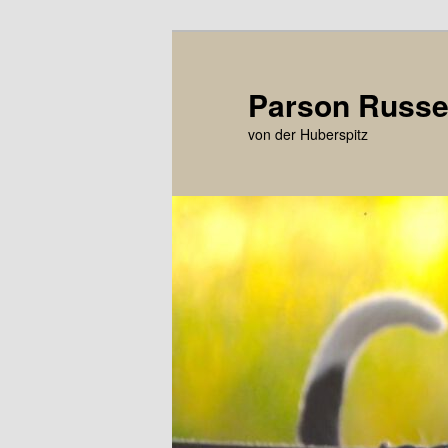
Zum
primären
Inhalt
Parson Russel
springen
von der Huberspitz