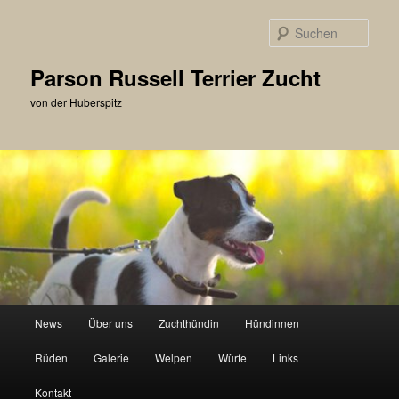
Zum
primären
Such
Inhalt
springen
Parson Russell Terrier Zucht
von der Huberspitz
Hauptmenü
News
Über uns
Zuchthündin
Hündinnen
Rüden
Galerie
Welpen
Würfe
Links
Kontakt