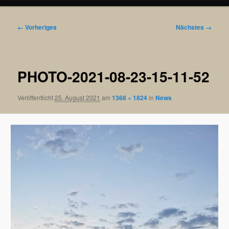
Bilder-
← Vorheriges
Nächstes →
Navigation
PHOTO-2021-08-23-15-11-52
Veröffentlicht
25. August 2021
am
1368 × 1824
in
News