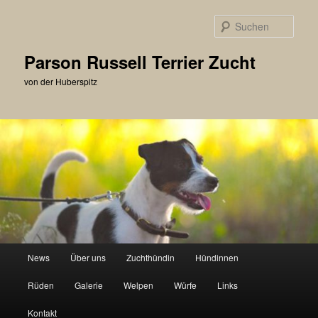
Zum
primären
Such
Inhalt
springen
Parson Russell Terrier Zucht
von der Huberspitz
Hauptmenü
News
Über uns
Zuchthündin
Hündinnen
Rüden
Galerie
Welpen
Würfe
Links
Kontakt