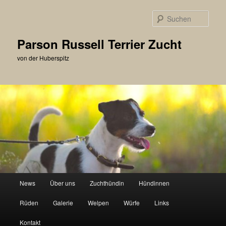
Zum
primären
Such
Inhalt
springen
Parson Russell Terrier Zucht
von der Huberspitz
Hauptmenü
News
Über uns
Zuchthündin
Hündinnen
Rüden
Galerie
Welpen
Würfe
Links
Kontakt