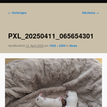
Bilder-
← Vorheriges
Nächstes →
Navigation
PXL_20250411_065654301
Veröffentlicht
12. April 2025
am
1928 × 2560
in
News