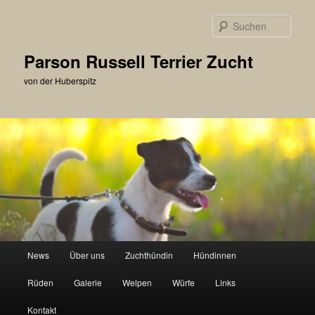
Zum
primären
Such
Inhalt
springen
Parson Russell Terrier Zucht
von der Huberspitz
Hauptmenü
News
Über uns
Zuchthündin
Hündinnen
Rüden
Galerie
Welpen
Würfe
Links
Kontakt