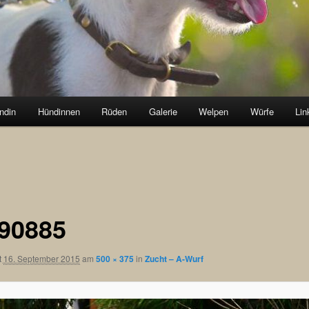
ndin
Hündinnen
Rüden
Galerie
Welpen
Würfe
Lin
90885
t
16. September 2015
am
500 × 375
in
Zucht – A-Wurf