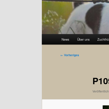
Hauptmenü
News
Über uns
Zuchthü
Bilder-
← Vorheriges
Navigation
P10
Veröffentlich