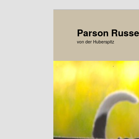
Zum
primären
Inhalt
Parson Russel
springen
von der Huberspitz