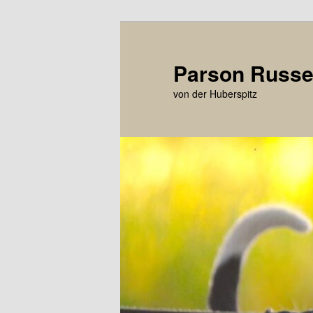
Zum
primären
Inhalt
Parson Russel
springen
von der Huberspitz