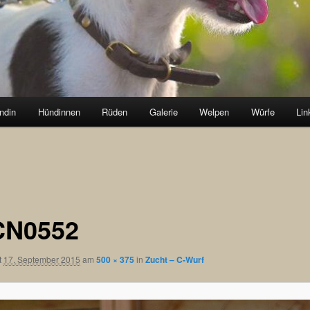
ndin
Hündinnen
Rüden
Galerie
Welpen
Würfe
Lin
CN0552
t
17. September 2015
am
500 × 375
in
Zucht – C-Wurf