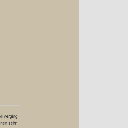
ll verging
hnen sehr