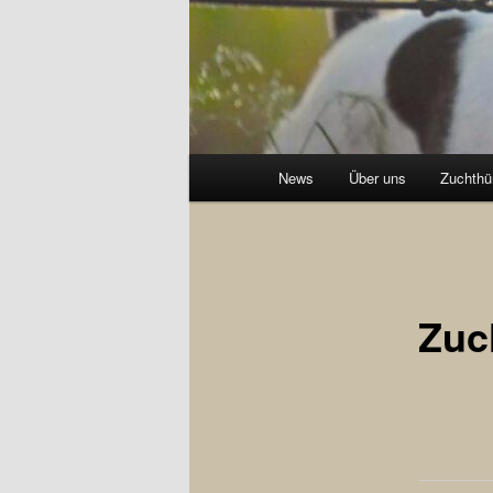
Hauptmenü
News
Über uns
Zuchthü
Zuc