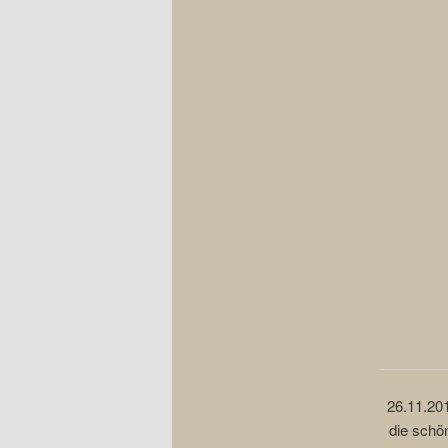
26.11.201
die schö