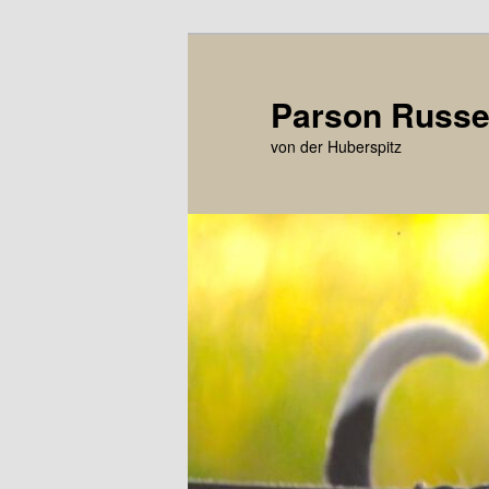
Zum
primären
Inhalt
Parson Russel
springen
von der Huberspitz