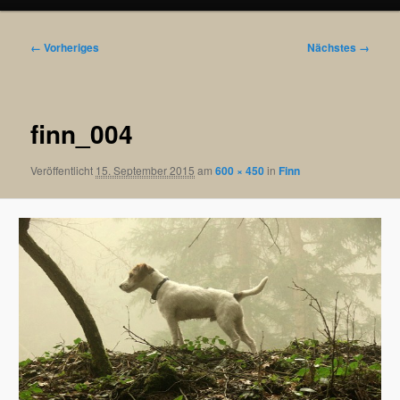
Bilder-
← Vorheriges
Nächstes →
Navigation
finn_004
Veröffentlicht
15. September 2015
am
600 × 450
in
Finn