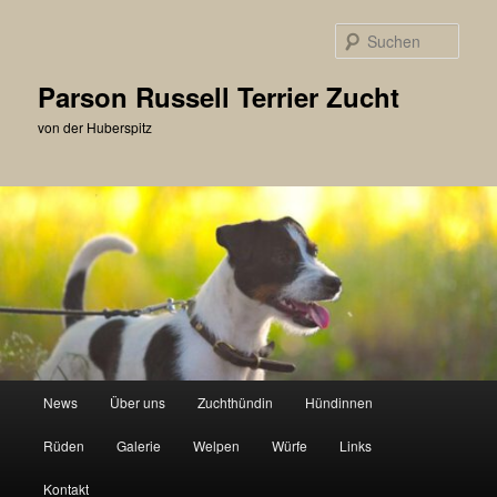
Zum
primären
Such
Inhalt
springen
Parson Russell Terrier Zucht
von der Huberspitz
Hauptmenü
News
Über uns
Zuchthündin
Hündinnen
Rüden
Galerie
Welpen
Würfe
Links
Kontakt