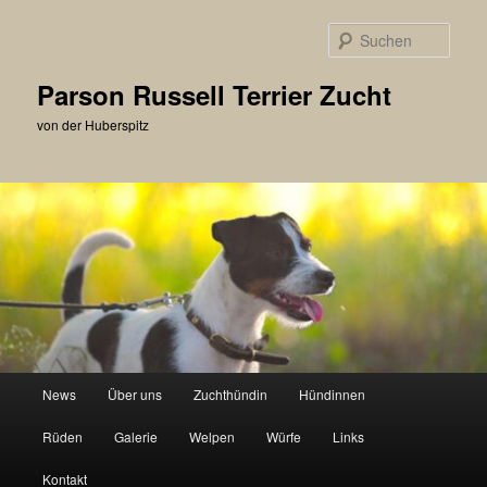
Zum
primären
Such
Inhalt
springen
Parson Russell Terrier Zucht
von der Huberspitz
Hauptmenü
News
Über uns
Zuchthündin
Hündinnen
Rüden
Galerie
Welpen
Würfe
Links
Kontakt