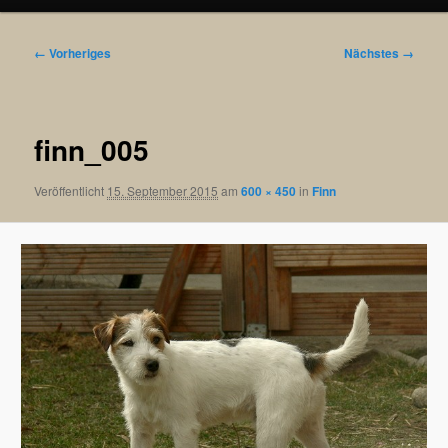
Bilder-
← Vorheriges
Nächstes →
Navigation
finn_005
Veröffentlicht
15. September 2015
am
600 × 450
in
Finn