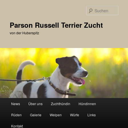
Zum
primären
Such
Inhalt
springen
Parson Russell Terrier Zucht
von der Huberspitz
Hauptmenü
News
Über uns
Zuchthündin
Hündinnen
Rüden
Galerie
Welpen
Würfe
Links
Kontakt