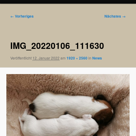
Bilder-
← Vorheriges
Nächstes →
Navigation
IMG_20220106_111630
Veröffentlicht
12. Januar 2022
am
1920 × 2560
in
News