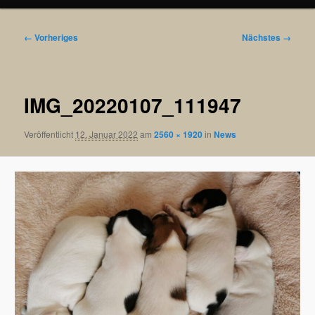
Bilder-
← Vorheriges
Nächstes →
Navigation
IMG_20220107_111947
Veröffentlicht
12. Januar 2022
am
2560 × 1920
in
News