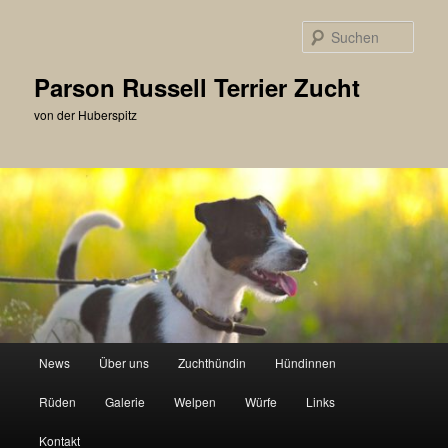
Zum
primären
Such
Inhalt
springen
Parson Russell Terrier Zucht
von der Huberspitz
Hauptmenü
News
Über uns
Zuchthündin
Hündinnen
Rüden
Galerie
Welpen
Würfe
Links
Kontakt