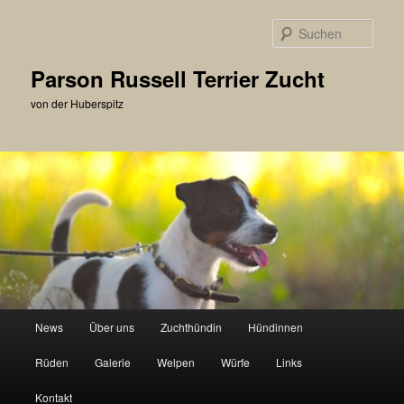
Zum
primären
Such
Inhalt
springen
Parson Russell Terrier Zucht
von der Huberspitz
Hauptmenü
News
Über uns
Zuchthündin
Hündinnen
Rüden
Galerie
Welpen
Würfe
Links
Kontakt