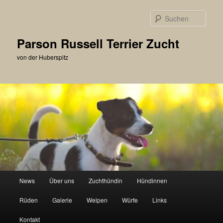
Zum
primären
Such
Inhalt
springen
Parson Russell Terrier Zucht
von der Huberspitz
Hauptmenü
News
Über uns
Zuchthündin
Hündinnen
Rüden
Galerie
Welpen
Würfe
Links
Kontakt