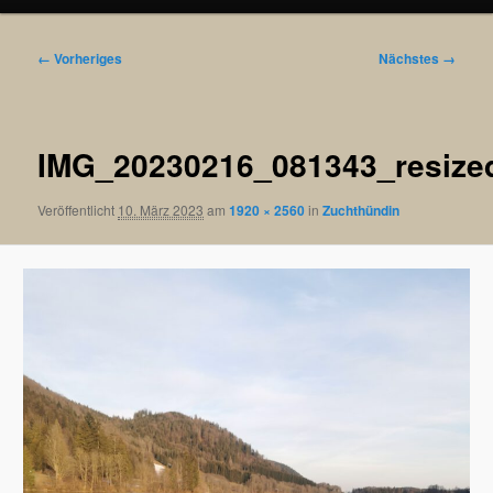
Bilder-
← Vorheriges
Nächstes →
Navigation
IMG_20230216_081343_resize
Veröffentlicht
10. März 2023
am
1920 × 2560
in
Zuchthündin